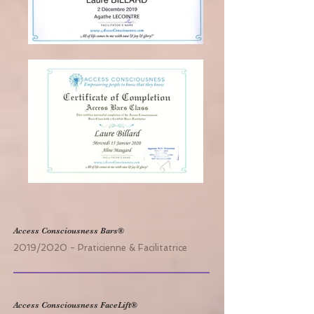
Access Consciousness Bars®
2019/2020 - Praticienne & Facilitatrice
Access Consciousness FaceLift®