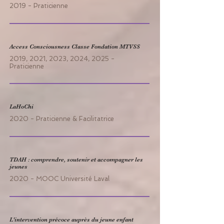
2019 - Praticienne
Access Consciousness Classe Fondation MTVSS
2019, 2021, 2023, 2024, 2025 -
Praticienne
LaHoChi
2020 - Praticienne & Facilitatrice
TDAH : comprendre, soutenir et accompagner les
jeunes
2020 - MOOC Université Laval
L'intervention précoce auprès du jeune enfant