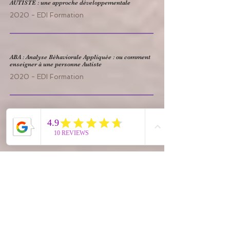
AUTISTE : une approche développementale
2020 - EDI Formation
ABA : Analyse Béhaviorale Appliquée : ou comment
enseigner à une personne Autiste
2020 - EDI Formation
Animateur Yoga du Rire
2021 - William Herremy, Art Existence, Méru
(60)
Praticienne en Massage des 5 Continents
2021 - Florence Daran, Saint Quentin (02)