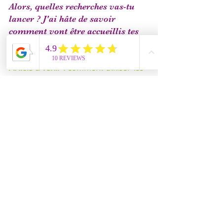
Alors, quelles recherches vas-tu 
lancer ? J'ai hâte de savoir 
comment vont être accueillis tes 
cadeaux !
Article à venir :
 comment utiliser les 
intérêts spécifiques d'un enfant 
autiste pour améliorer ses 
apprentissages et son autonomie ?
Mots-clés :
autisme
Éducation / Parentalité positive
Autisme