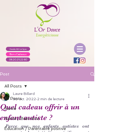
Prendre RDV en ligne
Bons Cadeaux
06.20.25.22.60
Post
All Posts
Laure Billard
All Posts
30 oct. 2022
2 min de lecture
Quel cadeau offrir à un
Santé
enfant autiste ?
Santé / Bien-être
Parce que nos enfants autistes ont 
Éducation / Parentalité positive