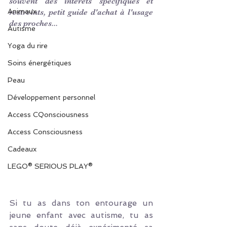
souvent des intérêts spécifiques et 
Animaux
restreints, petit guide d'achat à l'usage 
des proches...
Autisme
Yoga du rire
Soins énergétiques
Peau
Développement personnel
Access CQonsciousness
Access Consciousness
Cadeaux
LEGO® SERIOUS PLAY®
Si tu as dans ton entourage un 
jeune enfant avec autisme, tu as 