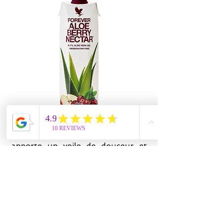
Un Gel Hydratant fondant qui
apporte un voile de douceur et
matifie les peaux mixtes à grasses.
Idéal pour les peaux acnéiques :
gomme les petites imperfections,
apporte éclat et fraîcheur au teint.