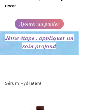
rincer.
Ajouter au panier
2ème étape : appliquer un
soin profond
Sérum Hydratant
Réf.618
22€94