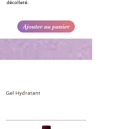
décolleté.
Ajouter au panier
Gel Hydratant
Réf.60
8
28€45