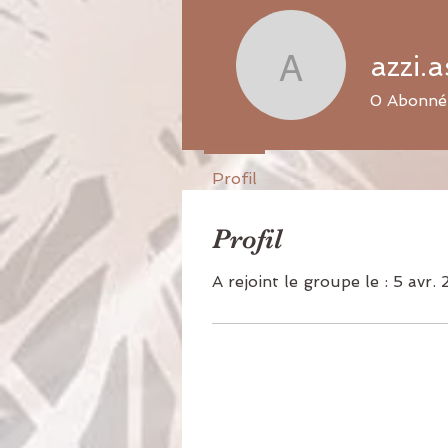
azzi.a
azzi.astri
0
Abonné
Profil
Profil
A rejoint le groupe le : 5 avr.